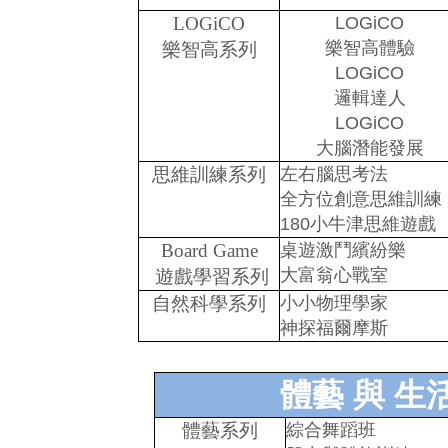
LOGiCO
LOGiCO
樂智高體驗
樂智高系列
LOGiCO
邏輯達人
LOGiCO
大腦潛能發展
思維訓練系列
左右腦思考法
全方位創意思維訓練
180
小牛津思維遊戲
Board Game
桌遊激鬥繽紛樂
大富翁心戰室
遊戲學習系列
自然科學系列
小小物理學家
神探福爾摩斯
體藝
與
生
體藝系列
綜合舞蹈班