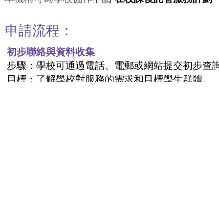
申請流程：
初步聯絡與資料收集
步驟：學校可通過電話、電郵或網站提交初步查
目標：了解學校對服務的需求和目標學生群體。
需求會議與分析
步驟：我們安排專人與學校代表進行面對面會議
目標：針對學校的特殊情況進行全面分析，以設
設計與提交服務方案
步驟：根據需求分析結果，我們制定具體的服務
目標：讓學校充分了解計劃細節，並提出修正意
確定合作與簽署協議
步驟：學校與機構雙方確認最終方案內容，並簽