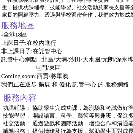
「
在校課後託管服務計劃」旨在為小學生提供一個安全
生，提供功課輔導、技能學習、社交活動及家長支援等
家長的照顧壓力。透過與學校緊密合作，我們致力於成
服務地區
-全港18區
上課日子:在校內進行
非上課日子:在託管中心
託管中心網點 : 北區/大埔/沙田/天水圍/元朗/深水埗
​​​​​​​
屯門/
東
區
Coming soom:
西貢/將軍澳
我們正在逐步 擴展 和 優化 託管中心 的 服務網絡
服務內容
功課輔導： 協助學生完成功課，為測驗和考試做好
技能學習： 開設語言、科學、藝術等興趣班，促進
社交活動： 通過遊戲和團隊活動，增強合作和溝通
輔導服務： 提供情緒及行為支援，幫助學生面對成