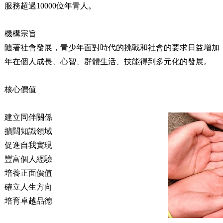
服務超過10000位年青人。
機構
宗旨
隨著社會發展，青少年面對時代的挑戰和社會的要求日益增加
年在個人成長、心智、群體生活、技能得到多元化的發展。
核心價值
建立同伴關係
擴闊知識領域
促進自我實現
豐富個人經驗
培養正面價值
確立人生方向
培育卓越品德