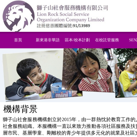
首頁
新來港非華語
區本/校本計劃
在校託管服務
SE
機構
背景
獅子山社會服務機構
創立於2015年，由一群熱忱於教育工作
社會服務組織。
本服
機構
一直以來致力推動
各項
社
區
服務及扶
層市民、
基層
學童
、
剛離校的青少年提供多元化的就業及社區