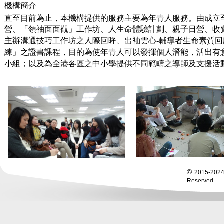
機構
簡介
直至目前為止，本
機構
提供的服務主要為年青人服務。由成立
營、「領袖面面觀」工作坊、人生命體驗計劃、
親子日營、
收
主辦溝通技巧工作坊之人際回眸、出袖雲心-輔導者生命素質
練
」之證書課程，目的為使年青人可以發揮個人潛能，活出有
小組；以及為全港各區之中小學提供不同範疇之導師及支援活
©
2015-202
Reserved